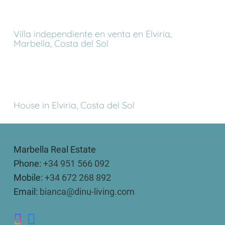
Villa independiente en venta en Elviria,
Marbella, Costa del Sol
House in Elviria, Costa del Sol
Marbella Real Estate
Phone:
+34 951 566 092
Mobile:
+34 672 268 892
Email:
bianca@dinu-living.com