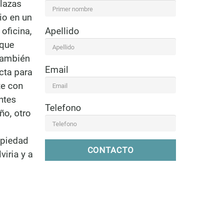
plazas
io en un
oficina,
Apellido
 que
 también
Email
cta para
te con
ntes
Telefono
ño, otro
opiedad
CONTACTO
viria y a