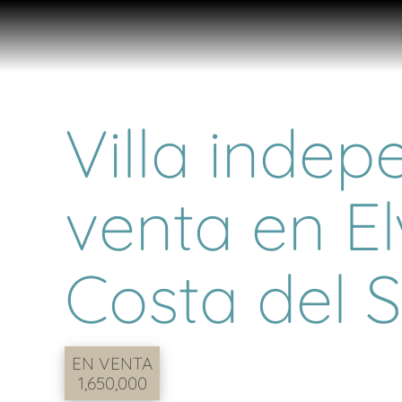
Villa indep
venta en Elv
Costa del S
EN VENTA
1,650,000