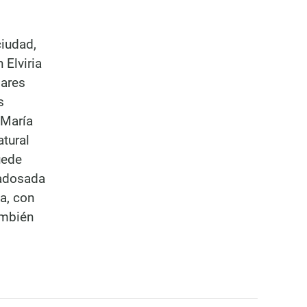
ciudad,
 Elviria
bares
s
 María
atural
uede
 adosada
a, con
ambién
6