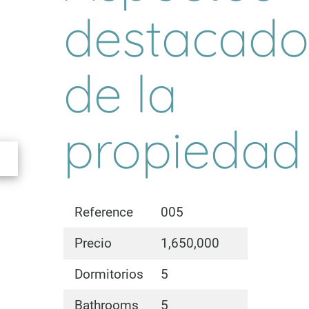
destacado
de la
propiedad
Reference
005
Precio
1,650,000
Dormitorios
5
Bathrooms
5