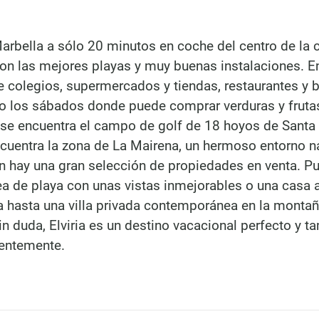
 Marbella a sólo 20 minutos en coche del centro de la 
n las mejores playas y muy buenas instalaciones. En
e colegios, supermercados y tiendas, restaurantes y 
co los sábados donde puede comprar verduras y fruta
a se encuentra el campo de golf de 18 hoyos de Santa
ncuentra la zona de La Mairena, un hermoso entorno n
n hay una gran selección de propiedades en venta. P
ea de playa con unas vistas inmejorables o una casa
ria hasta una villa privada contemporánea en la montañ
DINU LIVING
n duda, Elviria es un destino vacacional perfecto y t
Bianca Elena Dinu
nentemente.
Paseo de Guatemala 1
Marbella 29604
Aviso legal