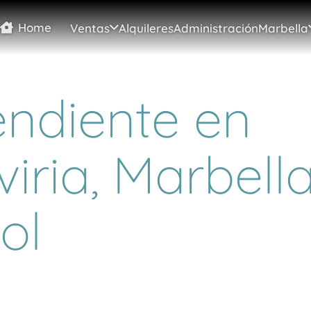
Home
Ventas
Alquileres
Administración
Marbella
endiente en
iria, Marbella
ol