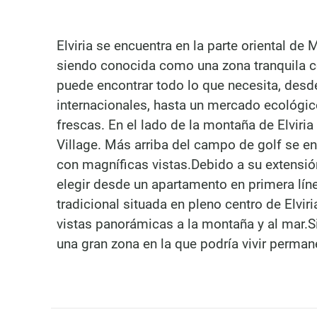
Elviria se encuentra en la parte oriental de
siendo conocida como una zona tranquila co
puede encontrar todo lo que necesita, desd
internacionales, hasta un mercado ecológi
frescas. En el lado de la montaña de Elviri
Village. Más arriba del campo de golf se e
con magníficas vistas.Debido a su extensió
elegir desde un apartamento en primera lín
tradicional situada en pleno centro de Elvi
Marbella Real Estate
vistas panorámicas a la montaña y al mar.Si
Phone:
+34 951 566 092
una gran zona en la que podría vivir perma
Mobile:
+34 672 268 892
Email:
bianca@dinu-
living.com