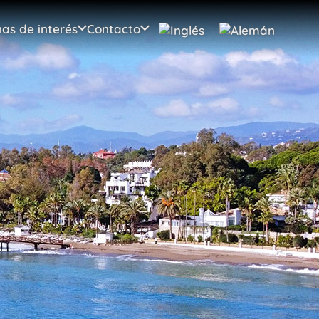
as de interés
Contacto