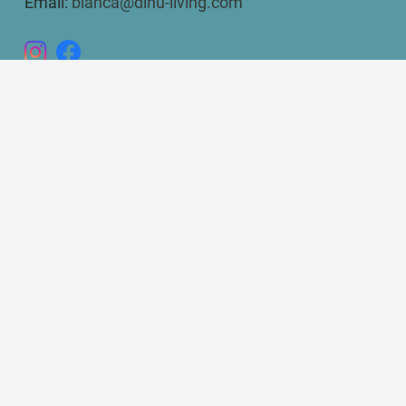
Email:
bianca@dinu-living.com
DINU LIVING
Bianca Elena Dinu
Paseo de Guatemala 16
Marbella 29604
Aviso legal
Política de Privacidad