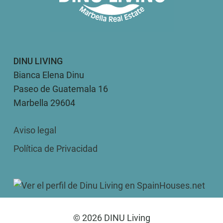
DINU LIVING
Bianca Elena Dinu
Paseo de Guatemala 16
Marbella 29604
Aviso legal
Política de Privacidad
© 2026 DINU Living