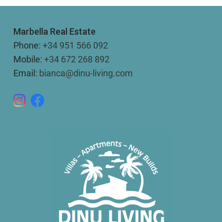
Marbella Real Estate
Phone:
+34 951 566 092
Mobile:
+34 672 268 892
Email:
bianca@dinu-living.com