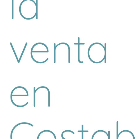
la
venta
en
Costabe