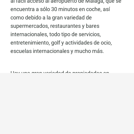
al fácil acceso al aeropuerto de Málaga, que se
encuentra a sólo 30 minutos en coche, así
como debido a la gran variedad de
supermercados, restaurantes y bares
internacionales, todo tipo de servicios,
entretenimiento, golf y actividades de ocio,
escuelas internacionales y mucho más.
Hay una gran variedad de propiedades en
oferta en esta zona, desde exclusivos
apartamentos en primera línea de playa, casas
privadas de lujo y nuevas promociones que
ofrecen las últimas calidades y servicios, hasta
apartamentos a precios más razonables
situados en zonas muy cuidadas con
magníficas vistas al mar o a la montaña.