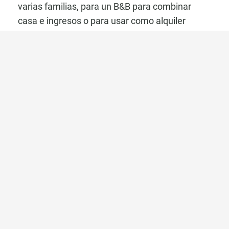
varias familias, para un B&B para combinar
casa e ingresos o para usar como alquiler
vacacional. Todas las licencias están en su
lugar para alquilar legalmente esta propiedad a
los turistas.
Pregunte por esta
propiedad
Primer nombre
Apellido