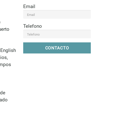
Email
e
Telefono
uerto
CONTACTO
 English
ios,
ampos
 de
lado