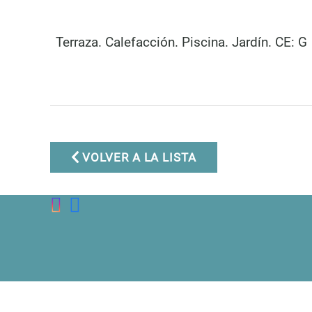
Terraza. Calefacción. Piscina. Jardín. CE: G
Marbella Real Estate
Phone:
+34 951 566 092
Mobile:
+34 672 268 892
Email:
bianca@dinu-
VOLVER A LA LISTA
living.com