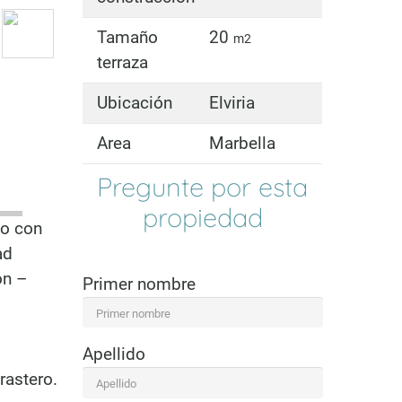
Tamaño
20
m2
terraza
Ubicación
Elviria
Area
Marbella
Pregunte por esta
propiedad
to con
ad
ón –
Primer nombre
Apellido
rastero.