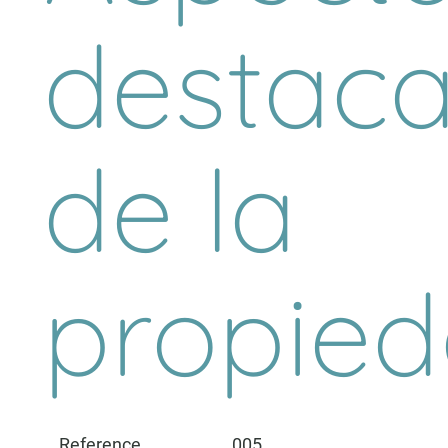
destac
de la
propie
Reference
005