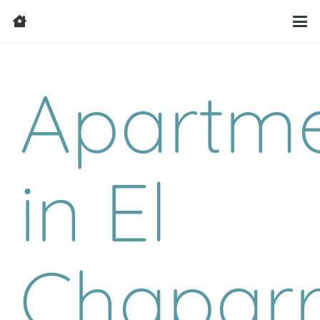
Apartm
in El
Chaparr