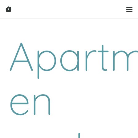
Apart
en