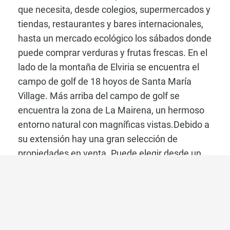
que necesita, desde colegios, supermercados y
tiendas, restaurantes y bares internacionales,
hasta un mercado ecológico los sábados donde
puede comprar verduras y frutas frescas. En el
lado de la montaña de Elviria se encuentra el
campo de golf de 18 hoyos de Santa María
Village. Más arriba del campo de golf se
encuentra la zona de La Mairena, un hermoso
entorno natural con magníficas vistas.Debido a
su extensión hay una gran selección de
propiedades en venta. Puede elegir desde un
apartamento en primera línea de playa con
unas vistas inmejorables o una casa adosada
tradicional situada en pleno centro de Elviria
hasta una villa privada contemporánea en la
montaña, con vistas panorámicas a la montaña