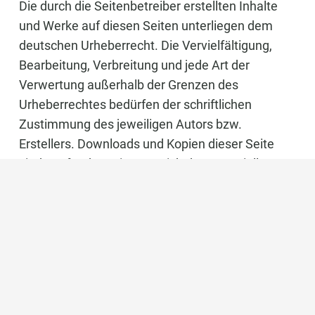
Die durch die Seitenbetreiber erstellten Inhalte
und Werke auf diesen Seiten unterliegen dem
deutschen Urheberrecht. Die Vervielfältigung,
Bearbeitung, Verbreitung und jede Art der
Verwertung außerhalb der Grenzen des
Urheberrechtes bedürfen der schriftlichen
Zustimmung des jeweiligen Autors bzw.
Erstellers. Downloads und Kopien dieser Seite
sind nur für den privaten, nicht kommerziellen
Gebrauch gestattet. Soweit die Inhalte auf dieser
Seite nicht vom Betreiber erstellt wurden, werden
die Urheberrechte Dritter beachtet. Insbesondere
werden Inhalte Dritter als solche gekennzeichnet.
Sollten Sie trotzdem auf eine
Urheberrechtsverletzung aufmerksam werden,
bitten wir um einen entsprechenden Hinweis. Bei