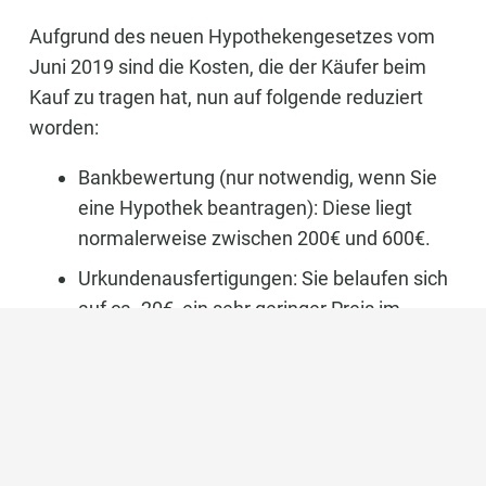
Aufgrund des neuen Hypothekengesetzes vom
Juni 2019 sind die Kosten, die der Käufer beim
Kauf zu tragen hat, nun auf folgende reduziert
worden:
Bankbewertung (nur notwendig, wenn Sie
eine Hypothek beantragen): Diese liegt
normalerweise zwischen 200€ und 600€.
Urkundenausfertigungen: Sie belaufen sich
auf ca. 20€, ein sehr geringer Preis im
Vergleich zu den Kosten, die zuvor vom
Käufer zu übernehmen sind (Gebühren,
Notar sowie Hypothekenregistrierung).
Wir empfehlen Ihnen dringend, einen