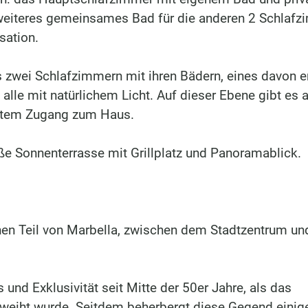
 weiteres gemeinsames Bad für die anderen 2 Schlaf
sation.
zwei Schlafzimmern mit ihren Bädern, eines davon e
lle mit natürlichem Licht. Auf dieser Ebene gibt es 
rektem Zugang zum Haus.
oße Sonnenterrasse mit Grillplatz und Panoramablick.
hen Teil von Marbella, zwischen dem Stadtzentrum un
und Exklusivität seit Mitte der 50er Jahre, als das
eweiht wurde. Seitdem beherbergt diese Gegend einig