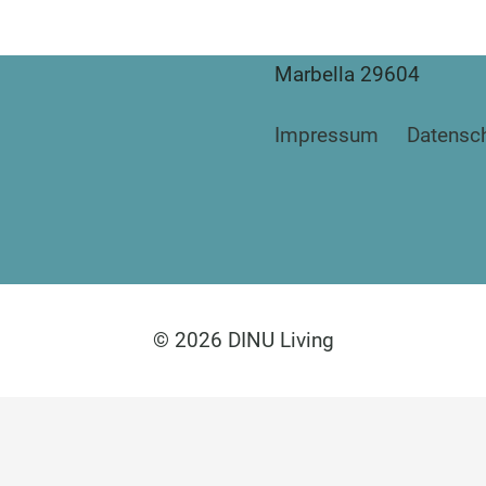
Bianca Elena Dinu
Paseo de Guatemala 1
Marbella 29604
Impressum
Datensc
© 2026 DINU Living