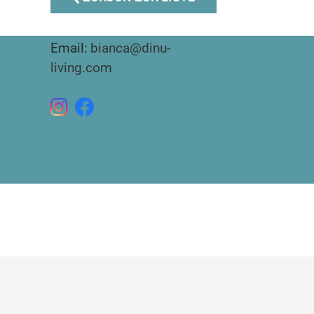
Phone:
+34 951 566 092
Mobile:
+34 672 268 892
Email:
bianca@dinu-
living.com