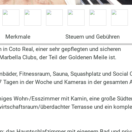
Merkmale
Steuern und Gebühren
 in Coto Real, einer sehr gepflegten und sicheren
rbella Clubs, der Teil der Goldenen Meile ist.
äder, Fitnessraum, Sauna, Squashplatz und Social C
n 7 Tagen in der Woche und Kameras in der gesamten 
miges Wohn-/Esszimmer mit Kamin, eine große Südte
wirtschaftsraum/überdachter Terrasse und ein komple
rn: das Hauptschlafzimmer mit eigenem Bad und priv