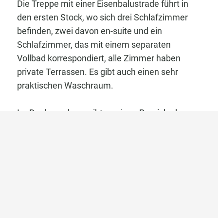
Die Treppe mit einer Eisenbalustrade führt in
den ersten Stock, wo sich drei Schlafzimmer
befinden, zwei davon en-suite und ein
Schlafzimmer, das mit einem separaten
Vollbad korrespondiert, alle Zimmer haben
private Terrassen. Es gibt auch einen sehr
praktischen Waschraum.
Im Dachgeschoss gibt es einen Bereich, der
derzeit als Schlafzimmer, Wohnzimmer, Toilette
und Zugang zu einer kleinen Terrasse mit viel
Privatsphäre zum Sonnenbaden bestimmt ist.
Die unterste Etage des Hauses, ist ein
Kellergeschoss, das einen Raum zur
Unterhaltung mit einem natürlichen Oberlicht