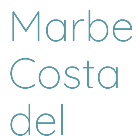
Marbel
Costa
del