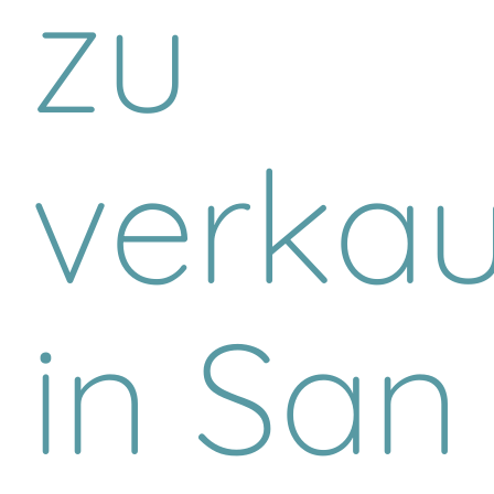
zu
verka
in San