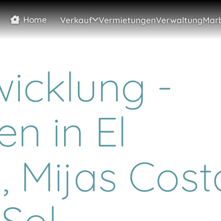
Home
Verkauf
Vermietungen
Verwaltung
Marb
icklung -
n in El
, Mijas Cost