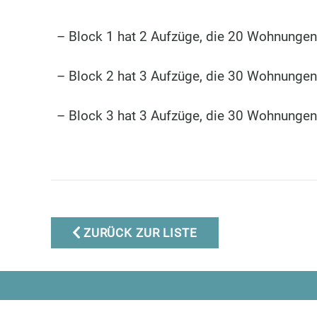
– Block 1 hat 2 Aufzüge, die 20 Wohnunge
– Block 2 hat 3 Aufzüge, die 30 Wohnunge
Marbella Real Estate
– Block 3 hat 3 Aufzüge, die 30 Wohnunge
Phone:
+34 951 566 092
Mobile:
+34 672 268 892
Email:
bianca@dinu-
living.com
ZURÜCK ZUR LISTE