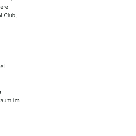
rere
l Club,
ei
s
lraum im