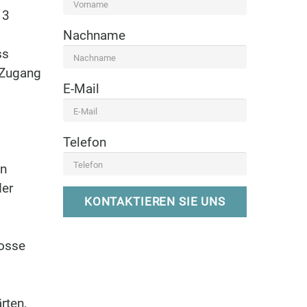
 3
Nachname
ss
 Zugang
E-Mail
Telefon
en
der
KONTAKTIEREN SIE UNS
hosse
rten,