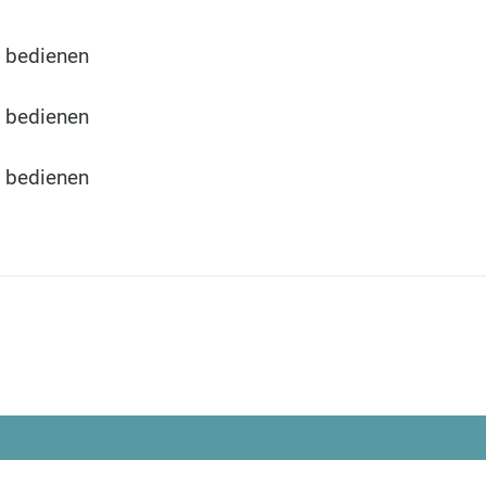
n bedienen
n bedienen
DINU LIVING
n bedienen
Bianca Elena Dinu
Paseo de Guatemala 1
Marbella 29604
Impressum
Datensc