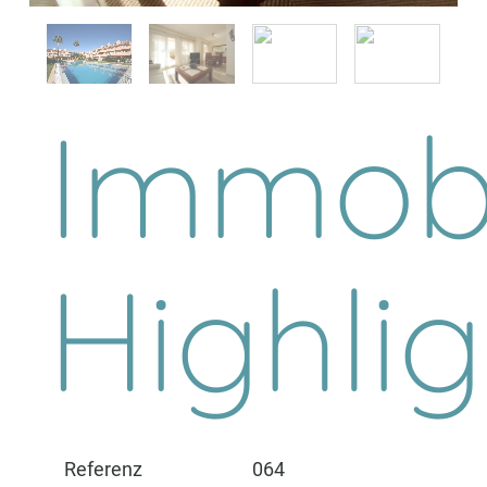
Immobi
Highlig
Referenz
064