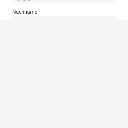
Nachname
E-Mail
Telefon
KONTAKTIEREN SIE UNS
ZURÜCK ZUR LISTE